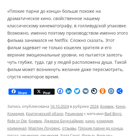
«Плохие парни до конца» больше похоже на
драматическое кино, свойственное нашему
классическому кинематографу, в голливудской упаковке.
Возможно, именно поэтому производством именно этого
фильма занимался не Netflix. Сложно сказать. Этот
фильм задевает не только кошелек зрителя и его
верхние эмоциональные уровни, но пытается залезть
чуть глубже, туда, где у людей расположена душа. Такой
фильм может возникнуть желание даже пересмотреть,
спустя некоторое время.
F
L
T
V
L
O
M
О
Share
Post
a
i
w
K
i
d
a
т
c
n
i
v
n
i
п
Запись опубликована
16.10.2024
в рубрике
2024
,
Боевик
,
Кино
,
e
k
t
e
o
l
р
Комедия
,
Критический обзор
,
Рецензии
с метками
Bad Boys:
b
e
t
J
k
.
а
Ride or Die
,
боевик
,
Джерри Брукхаймер
o
d
e
,
кино
,
комедия
o
l
,
R
в
o
I
r
u
a
u
и
криминал
,
Мартин Лоуренс
,
отзывы
,
Плохие парни до конца
,
k
n
r
s
т
проза
,
рецензии
,
рецензия
,
Уилл Смит
,
Фильм
,
фильмы
.